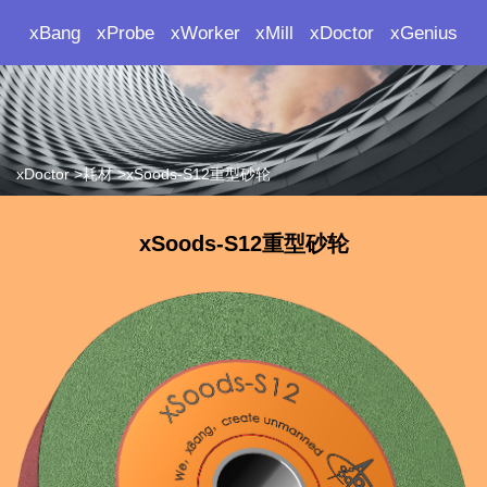
xBang
xProbe
xWorker
xMill
xDoctor
xGenius
xDoctor >耗材 >xSoods-S12重型砂轮
xSoods-S12重型砂轮