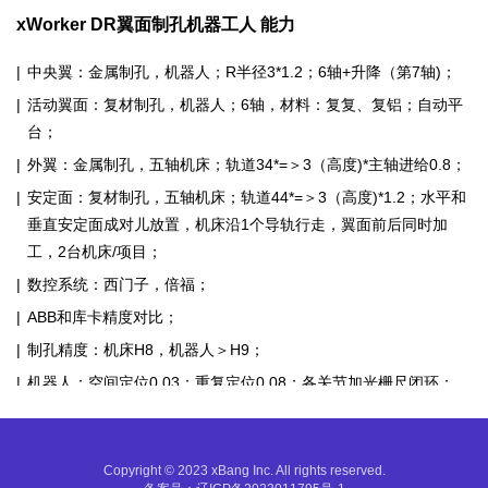
xWorker DR翼面制孔机器工人 能力
中央翼：金属制孔，机器人；R半径3*1.2；6轴+升降（第7轴)；
活动翼面：复材制孔，机器人；6轴，材料：复复、复铝；自动平
台；
外翼：金属制孔，五轴机床；轨道34*=＞3（高度)*主轴进给0.8；
安定面：复材制孔，五轴机床；轨道44*=＞3（高度)*1.2；水平和
垂直安定面成对儿放置，机床沿1个导轨行走，翼面前后同时加
工，2台机床/项目；
数控系统：西门子，倍福；
ABB和库卡精度对比；
制孔精度：机床H8，机器人＞H9；
机器人：空间定位0.03；重复定位0.08；各关节加光栅尺闭环；
五轴机床：数控定位精度：机床全行程0.2；重复定位：0.1；全行
程航向0.04mm/每米；
Copyright © 2023 xBang Inc. All rights reserved.
孔径：2.5-12（翼面4-5-7-8）；